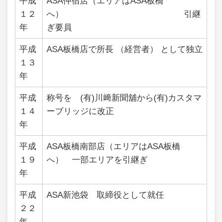
平成
ASA仲宿店（エリアはASA板橋
１２
へ） 引継
年
ぎ要員
平成
ASA板橋店で所長 （経営者） として独立
１３
年
平成
称号を (有)川﨑新聞舖から(有)カスタマ
１４
ーブリッジに改正
年
平成
ASA板橋南部店（エリアはASA板橋
１９
へ） 一部エリアを引継ぎ
年
平成
ASA新池袋 取締役として就任
２２
年