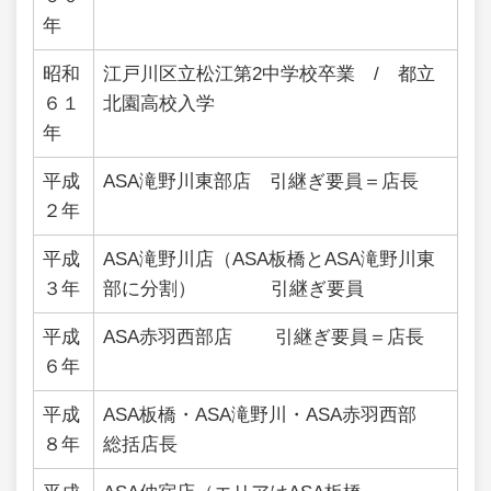
年
昭和
江戸川区立松江第2中学校卒業 / 都立
６１
北園高校入学
年
平成
ASA滝野川東部店 引継ぎ要員＝店長
２年
平成
ASA滝野川店（ASA板橋とASA滝野川東
３年
部に分割） 引継ぎ要員
平成
ASA赤羽西部店 引継ぎ要員＝店長
６年
平成
ASA板橋・ASA滝野川・ASA赤羽西部
８年
総括店長