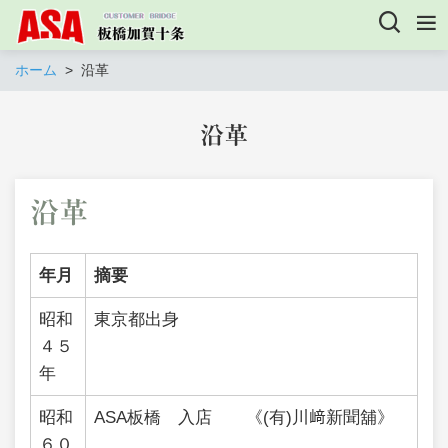
ホーム
沿革
沿革
沿革
年月
摘要
昭和
東京都出身
４５
年
昭和
ASA板橋 入店 《(有)川﨑新聞舖》
６０