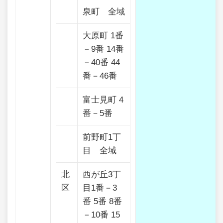
泉町 全域
大原町 1番
－9番 14番
－40番 44
番－46番
富士見町 4
番－5番
前野町1丁
目 全域
北
西が丘3丁
区
目1番－3
番 5番 8番
－10番 15