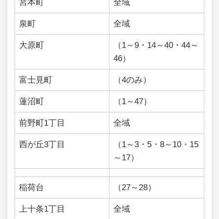
宮本町
全域
泉町
全域
大原町
（1～9・14～40・44～
46）
富士見町
（4のみ）
蓮沼町
（1～47）
前野町1丁目
全域
西が丘3丁目
（1～3・5・8～10・15
～17）
稲荷台
（27～28）
上十条1丁目
全域